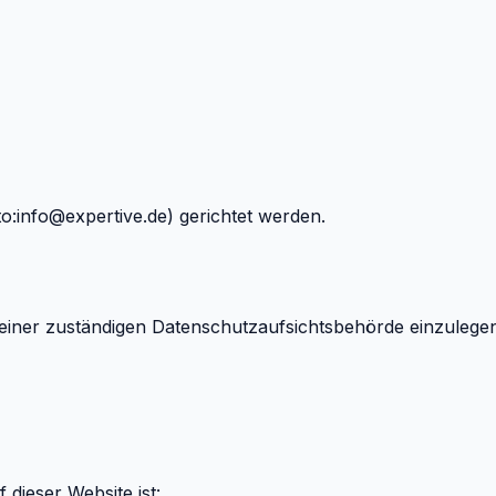
to:
info@expertive.de
) gerichtet werden.
ei einer zuständigen Datenschutzaufsichtsbehörde einz
 dieser Website ist: